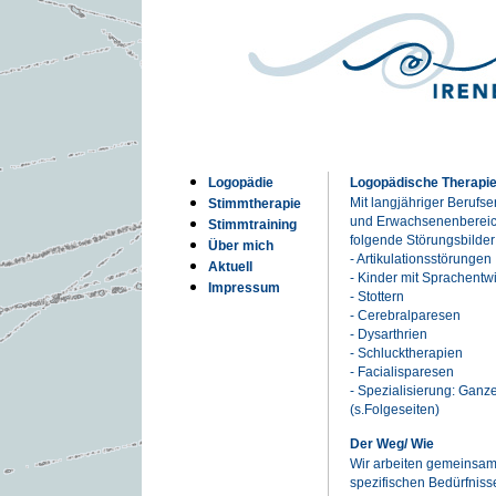
Logopädie
Logopädische Therapi
Mit langjähriger Berufse
Stimmtherapie
und Erwachsenenbereich
Stimmtraining
folgende Störungsbilder
Über mich
- Artikulationsstörungen
Aktuell
- Kinder mit Sprachent
Impressum
- Stottern
- Cerebralparesen
- Dysarthrien
- Schlucktherapien
- Facialisparesen
- Spezialisierung: Ganz
(s.Folgeseiten)
Der Weg/ Wie
Wir arbeiten gemeinsam 
spezifischen Bedürfniss